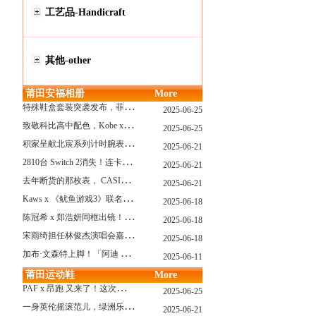
工艺品-Handicraft
其他-other
莆田安福相册
More
特
殊鞋盒套装突袭发布，菲董阿迪“水母鞋”联名要来了！
2025-06-25
致
敬科比高中配色，Kobe x AF1套装系列曝光！
2025-06-25
积
家呈献北宸系列计时腕表 搭配全新海洋灰色漆面表盘
2025-06-21
2
810台 Switch 2消失！连卡车司机都懵了
2025-06-21
去
年断货的那枚表， CASIO指环表又要发售了
2025-06-21
K
aws x 《鱿鱼游戏3》联名玩偶曝光，确认发售...
2025-06-18
陈
冠希 x 郑浩妍同框出镜！CLOT x Adidas这个夏天又回来了
2025-06-18
宋
雨绮担任林俊杰演唱会嘉宾上热搜，竟然穿了一双十几年前的adidas联名？
2025-06-18
加
布·文森特上脚！「阿迪 x Fog」新联名又曝光了，确认发售！
2025-06-11
莆田运动鞋
More
P
AF x 昂跑 又来了！这次的新鞋还有“机器人”？
2025-06-25
一
身英伦摇滚范儿，绿洲乐队 x adidas 联名上线
2025-06-21