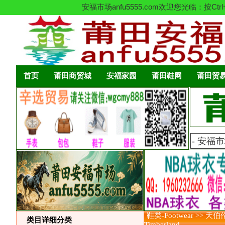
安福市场anfu5555.com欢迎您光临
首页
莆田商贸城
安福家园
莆田鞋网
莆田贸
鞋类-Footwear >> 天伯
类目详细分类
Timberland