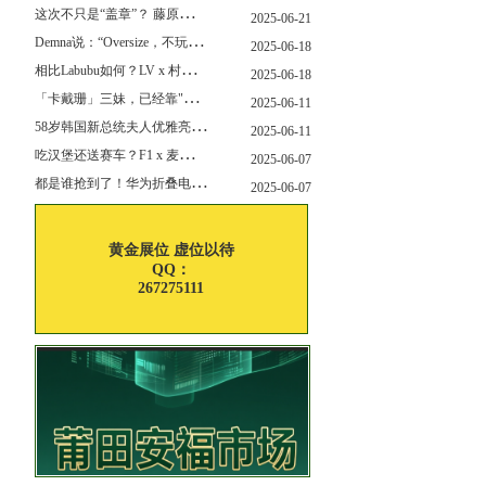
这
次不只是“盖章”？ 藤原浩改造匡威 “开口笑”
2025-06-21
D
emna说：“Oversize，不玩了”，Gucci的新变化，会从这里开始吗？
2025-06-18
相
比Labubu如何？LV x 村上隆联名玩偶售价就要12万！
2025-06-18
「
卡戴珊」三妹，已经靠"擦边"副业赚了6亿刀身家~
2025-06-11
5
8岁韩国新总统夫人优雅亮相，白富美嫁穷小子34年，堪称最强贤内助！
2025-06-11
吃
汉堡还送赛车？F1 x 麦当劳联名上线了！
2025-06-07
都
是谁抢到了！华为折叠电脑正式开售！
2025-06-07
黄金展位 虚位以待
QQ：
267275111