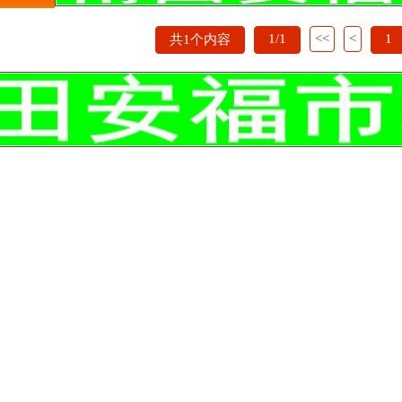
1/1
<<
<
1
共1个内容